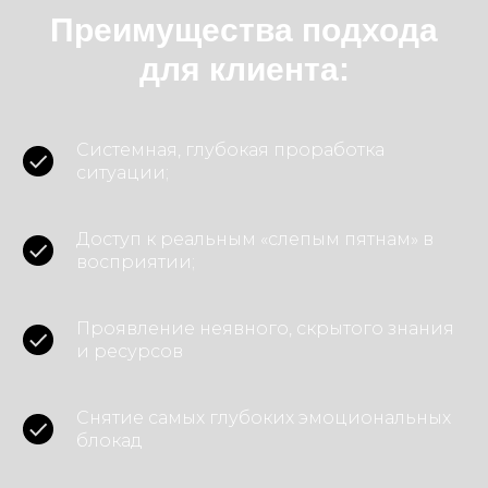
Преимущества подхода
для клиента:
Системная, глубокая проработка
ситуации;
Доступ к реальным «слепым пятнам» в
восприятии;
Проявление неявного, скрытого знания
и ресурсов
Снятие самых глубоких эмоциональных
блокад