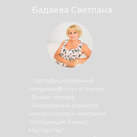
Бадаева Светлана
• Сертифицированный
wingwave®-коуч и тренер
• Бизнес-тренер
• Генеральный директор
консалтинговой компании
"Ассоциация Бизнес
Мастерства"