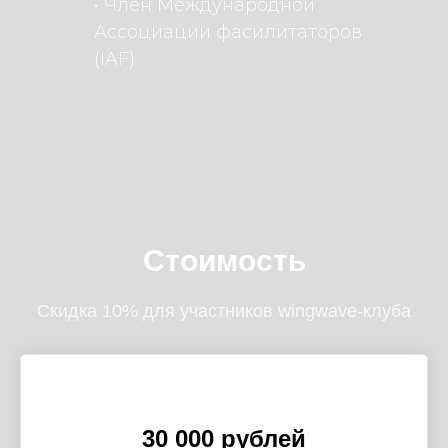
• Член Международной
Ассоциации фасилитаторов
(IAF)
Стоимость
Скидка 10% для участников wingwave-клуба
30 000 рублей