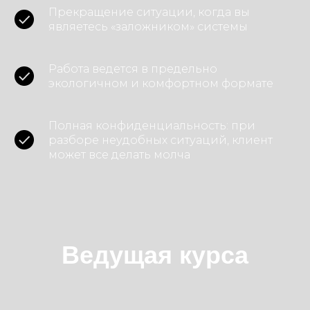
Прекращение ситуации, когда вы
являетесь «заложником» системы
Работа ведется в предельно
экологичном и комфортном формате
Полная конфиденциальность: при
разборе неудобных ситуаций, клиент
может все делать молча
Ведущая курса