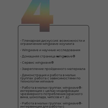
• Пленарная дискуссия: возможности и
ограничения wingwave-коучинга
• Wingwave и научные исследования
• Домашняя страница
w
ing
w
ave®
• Сервис wingwave®
• Закрепление пройденного материала
• Демонстрация и работа в малых
группах: работа с зависимостями по
технологии winwave
• Pабота в малых группах: wingwave®-
интервенция с целью модификации
чрезмерного потребления (красного
вина, шоколада, чипсов и т. д.).
• Pабота в малых группах: wingwave®-
интервенция для работы с