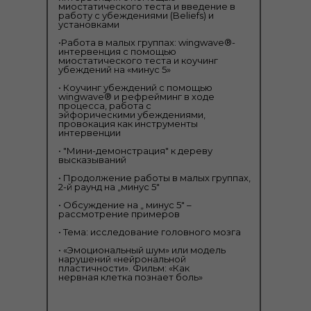
миостатического теста и введение в
работу с убеждениями (Beliefs) и
установками
•Работа в малых группах: wingwave®-
интервенция с помощью
миостатического теста и коучинг
убеждений на «минус 5»
• Коучинг убеждений с помощью
wingwave® и рефрейминг в ходе
процесса, работа с
эйфорическими убеждениями,
провокация как инструменты
интервенции
• "Мини-демонстрация" к дереву
высказываний
• Продолжение работы в малых группах,
2-й раунд на „минус 5"
• Обсуждение на „ минус 5" –
рассмотрение примеров
• Тема: исследование головного мозга
• «Эмоциональный шум» или модель
нарушений «нейрональной
пластичности». Фильм: «Как
нервная клетка познает боль»