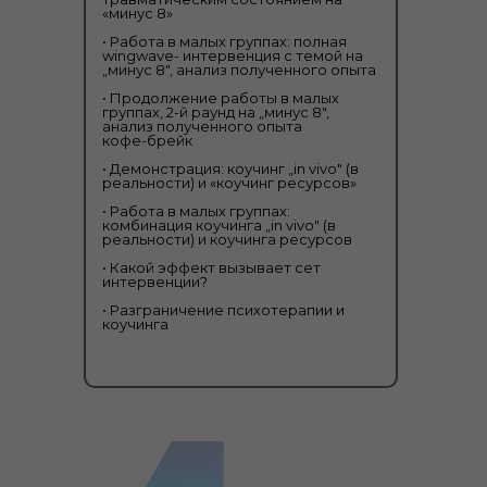
«минус 8»
• Работа в малых группах: полная
wingwave- интервенция с темой на
„минус 8", анализ полученного опыта
• Продолжение работы в малых
группах, 2-й раунд на „минус 8",
анализ полученного опыта
кофе-брейк
• Демонстрация: коучинг „in vivo" (в
реальности) и «коучинг ресурсов»
• Работа в малых группах:
комбинация коучинга „in vivo" (в
реальности) и коучинга ресурсов
• Какой эффект вызывает сет
интервенции?
• Разграничение психотерапии и
коучинга