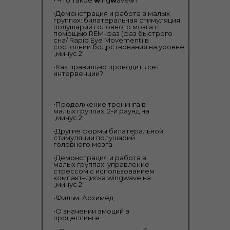
• Что такое
w
ing
w
ave®?
•Демонстрация и работа в малых
группах: билатеральная стимуляция
полушарий головного мозга с
помощью REM-фаз (фаз быстрого
сна/ Rapid Eye Movement) в
состоянии бодрствования на уровне
„минус 2"
•Как правильно проводить сет
интервенции?
•Продолжение тренинга в
малых группах, 2-й раунд на
„минус 2"
•Другие формы билатеральной
стимуляции полушарий
головного мозга
•Демонстрация и работа в
малых группах: управление
стрессом с использованием
компакт–диска wingwave на
„минус 2"
•Фильм: Архимед
•О значении эмоций в
процессинге