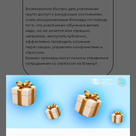
Возможность быстро дать участникам
групп доступ к ресурсным состояниям,
снять эмоциональные блокады по поводу
того, что участникам обучения делать
надо, но не хочется или страшно,
например, выступать публично,
эффективно проводить сложные
переговоры, управлять конфликтами и
стрессом.
Бизнес-тренеры могут помочь справиться
сотрудникам со стрессом за 15 минут.
Для коучей